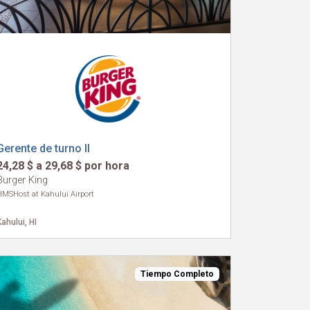
Gerente de turno II
24,28 $ a 29,68 $ por hora
Burger King
HMSHost at Kahului Airport
Kahului, HI
Tiempo Completo