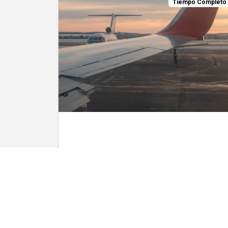
Tiempo Completo
1829 Bar & Grill
Barman
2,83 $ a 5,67 $ por hora
1829 Bar & Grill