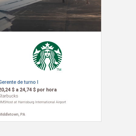
Gerente de turno I
20,24 $ a 24,74 $ por hora
Starbucks
HMSHost at Harrisburg International Airport
Middletown, PA