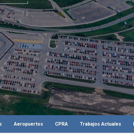
s
Aeropuertos
CPRA
Trabajos Actuales