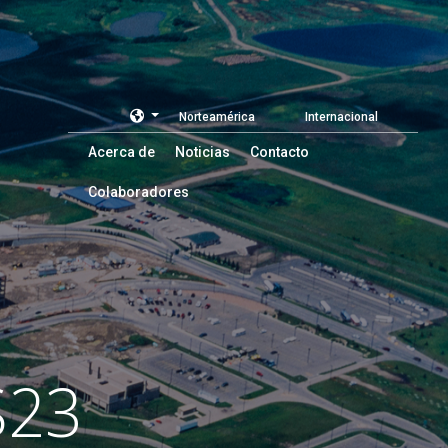
Norteamérica
Internacional
Acerca de
Noticias
Contacto
Colaboradores
S23