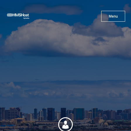
X
Menu
Menu
Gastronomía
Innovación
Asóciate con Nosotros
Carreras